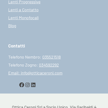
Lenti Progressive
Lenti a Contatto
Lenti Monofocali
Blog
Contatti
Telefono Nembro:
035521518
Telefono Zogno:
034592292
Email: info@otticaceroni.com
Facebook
Instagram
LinkedIn
Ottica Ceroni Srl a Socio Unico, Via Garibaldi 4